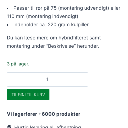
Passer til rør på 75 (montering udvendigt) eller
110 mm (montering indvendigt)
Indeholder ca. 220 gram kulpiller
Du kan læse mere om hybridfilteret samt
montering under “Beskrivelse” herunder.
3 på lager.
75/110
mm.
Mini
TILFØJ TIL KURV
Hybridfilter
kulfilter
Vi lagerfører +6000 produkter
antal
Hurtig levering el. afhentning