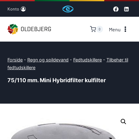
Skip
Konto
to
content
Menu
0
Forside
-
Regn og spildevand
-
Fedtudskillere
-
Tilbehør til
fedtudskillere
75/110 mm. Mini Hybridfilter kulfilter