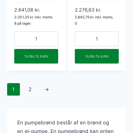
2.641,08
kr.
2.276,63
kr.
3.301,35
kr.
inkl. moms.
2.845,79
kr.
inkl. moms.
8 på lager.
0
Oldebjerg
Oldebjerg
5G
GSM
GSM
pumpealarm
TILFØJ TIL KURV
TILFØJ TIL KURV
pumpealarm
m/
m/e/ext.
batteri
buzzer
antal
antal
1
2
→
En pumpebrønd består af en brønd og
en el-pumpe. En pumpebrønd kan enten