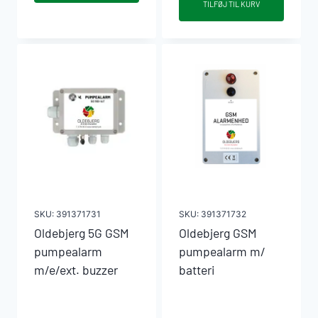
TILFØJ TIL KURV
pumpebrønd
antal
lugttæt,
til
gående
trafik
antal
SKU:
391371731
SKU:
391371732
Oldebjerg 5G GSM
Oldebjerg GSM
pumpealarm
pumpealarm m/
m/e/ext. buzzer
batteri