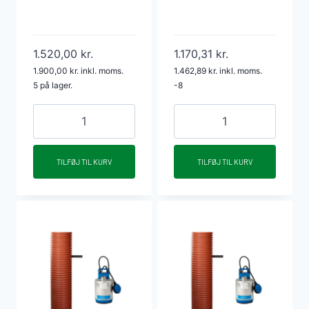
1.520,00
kr.
1.170,31
kr.
1.900,00
kr.
inkl. moms.
1.462,89
kr.
inkl. moms.
5 på lager.
-8
PP
Oldebjerg
Multibrønd
dæksel
455/400
Ø600
TILFØJ TIL KURV
TILFØJ TIL KURV
x
pumpebrønd
3000mm
lugttæt,
DV
til
med
gående
svejst
trafik
bund
antal
SORT