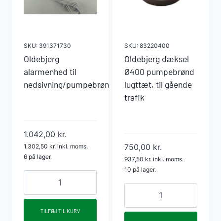
SKU:
391371730
SKU:
83220400
Oldebjerg
Oldebjerg dæksel
alarmenhed til
Ø400 pumpebrønd
nedsivning/pumpebrønde
lugttæt, til gående
trafik
1.042,00
kr.
750,00
kr.
1.302,50
kr.
inkl. moms.
6 på lager.
937,50
kr.
inkl. moms.
10 på lager.
Oldebjerg
Oldebjerg
alarmenhed
dæksel
til
TILFØJ TIL KURV
Ø400
nedsivning/pumpebrønde