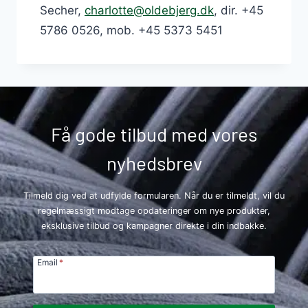
Secher,
charlotte@oldebjerg.dk
, dir. +45
5786 0526, mob. +45 5373 5451
Få gode tilbud med vores
nyhedsbrev
Tilmeld dig ved at udfylde formularen. Når du er tilmeldt, vil du
regelmæssigt modtage opdateringer om nye produkter,
eksklusive tilbud og kampagner direkte i din indbakke.
Email
*