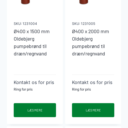
antal
SKU:
1231004
SKU:
1231005
Ø400 x 1500 mm
Ø400 x 2000 mm
Oldebjerg
Oldebjerg
pumpebrønd til
pumpebrønd til
dræn/regnvand
dræn/regnvand
Kontakt os for pris
Kontakt os for pris
Ring for pris
Ring for pris
LÆS MERE
LÆS MERE