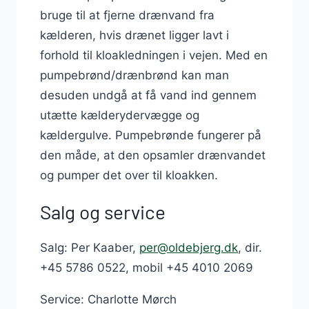
bruge til at fjerne drænvand fra
kælderen, hvis drænet ligger lavt i
forhold til kloakledningen i vejen. Med en
pumpebrønd/drænbrønd kan man
desuden undgå at få vand ind gennem
utætte kælderydervægge og
kældergulve. Pumpebrønde fungerer på
den måde, at den opsamler drænvandet
og pumper det over til kloakken.
Salg og service
Salg: Per Kaaber,
per@oldebjerg.dk
, dir.
+45 5786 0522, mobil +45 4010 2069
Service: Charlotte Mørch