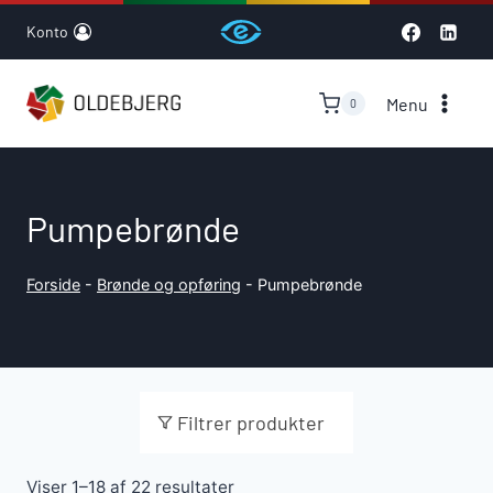
Skip
Konto
to
content
Menu
0
Pumpebrønde
Forside
-
Brønde og opføring
-
Pumpebrønde
Filtrer produkter
Viser 1–18 af 22 resultater