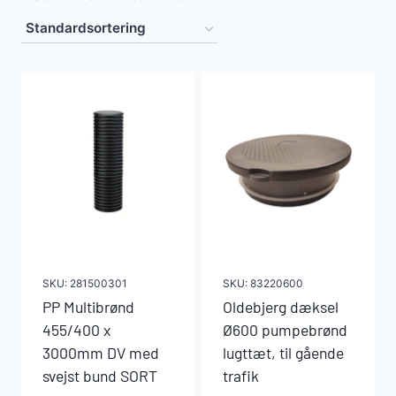
SKU:
281500301
SKU:
83220600
PP Multibrønd
Oldebjerg dæksel
455/400 x
Ø600 pumpebrønd
3000mm DV med
lugttæt, til gående
svejst bund SORT
trafik