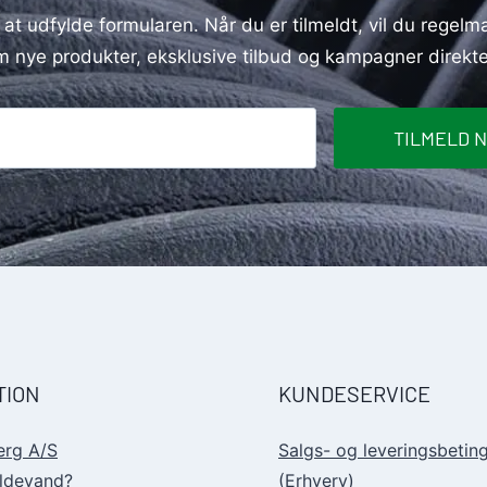
 at udfylde formularen. Når du er tilmeldt, vil du rege
 nye produkter, eksklusive tilbud og kampagner direkte
TILMELD 
TION
KUNDESERVICE
erg A/S
Salgs- og leveringsbeting
ildevand?
(Erhverv)