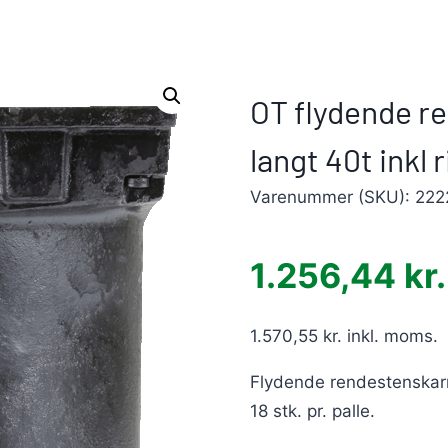
OT flydende r
langt 40t inkl r
Varenummer (SKU):
222
1.256,44
kr.
1.570,55
kr.
inkl. moms.
Flydende rendestenskarm
18 stk. pr. palle.