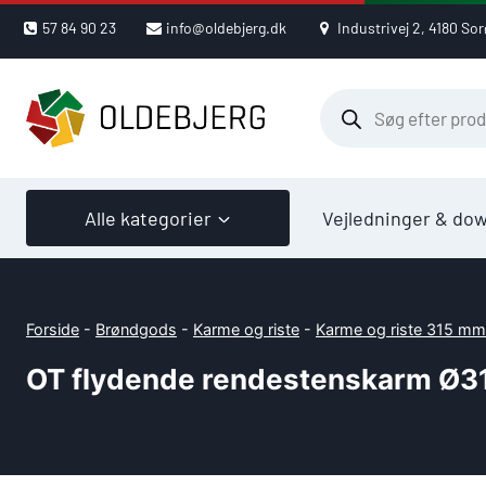
Skip
57 84 90 23
info@oldebjerg.dk
Industrivej 2, 4180 Sor
to
content
Products
search
Alle kategorier
Vejledninger & do
Forside
-
Brøndgods
-
Karme og riste
-
Karme og riste 315 mm
OT flydende rendestenskarm Ø315m