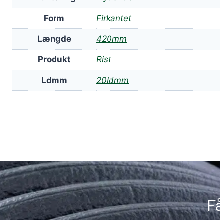
Form
Firkantet
Længde
420mm
Produkt
Rist
Ldmm
20ldmm
F