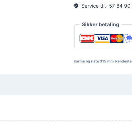
langt
Service tlf.: 57 84 90
40t
inkl
Sikker betaling
rist
antal
Karme og riste 315 mm
Rendeste