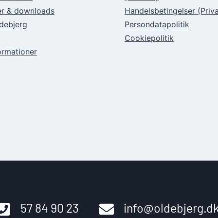
er & downloads
Handelsbetingelser (Priv
debjerg
Persondatapolitik
Cookiepolitik
ormationer
57 84 90 23
info@oldebjerg.d