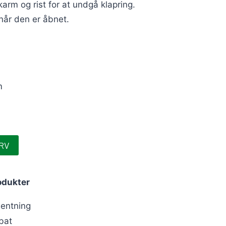
m og rist for at undgå klapring.
 når den er åbnet.
m
URV
odukter
hentning
abat