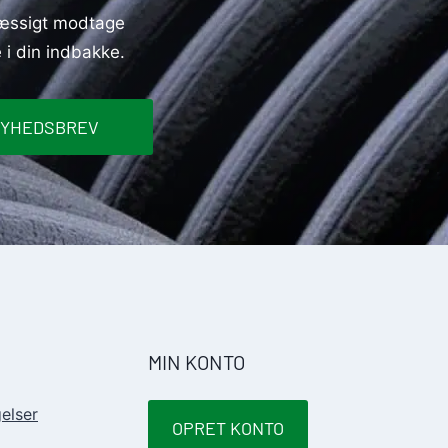
lmæssigt modtage
 i din indbakke.
NYHEDSBREV
MIN KONTO
elser
OPRET KONTO