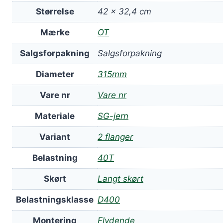
Størrelse
42 × 32,4 cm
Mærke
OT
Salgsforpakning
Salgsforpakning
Diameter
315mm
Vare nr
Vare nr
Materiale
SG-jern
Variant
2 flanger
Belastning
40T
Skørt
Langt skørt
Belastningsklasse
D400
Montering
Flydende