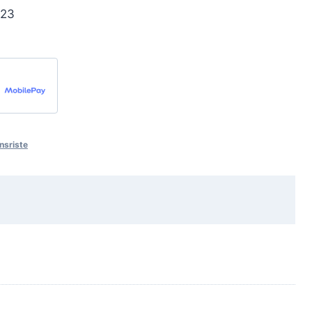
 23
nsriste