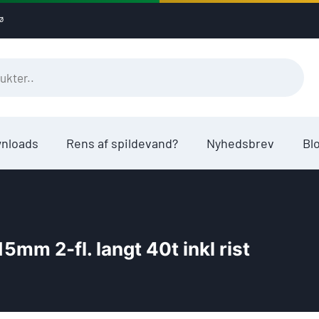
ø
wnloads
Rens af spildevand?
Nyhedsbrev
Bl
m 2-fl. langt 40t inkl rist