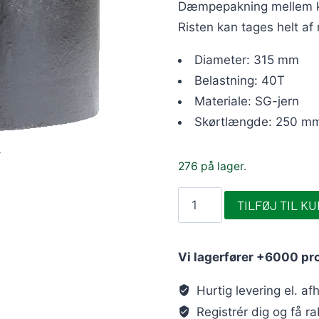
Dæmpepakning mellem kar
Risten kan tages helt af
Diameter: 315 mm
Belastning: 40T
Materiale: SG-jern
Skørtlængde: 250 m
276 på lager.
OT
TILFØJ TIL K
flydende
rendestenskarm
Vi lagerfører +6000 pr
Ø315mm
2-
Hurtig levering el. af
fl.
Registrér dig og få r