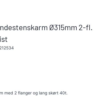
endestenskarm Ø315mm 2-fl.
ist
212534
 med 2 flanger og lang skørt 40t.