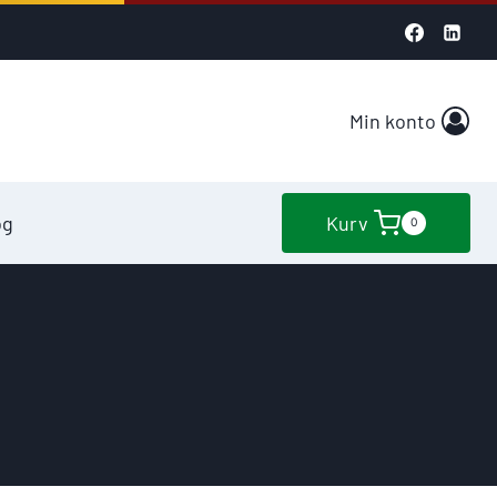
Min konto
og
Kurv
0