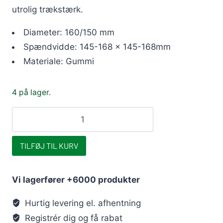
utrolig trækstærk.
Diameter: 160/150 mm
Spændvidde: 145-168 x 145-168mm
Materiale: Gummi
4 på lager.
OT
overgangsmanchet
160/150mm
TILFØJ TIL KURV
fra
plast
Vi lagerfører +6000 produkter
til
støbejern
Hurtig levering el. afhentning
antal
Registrér dig og få rabat