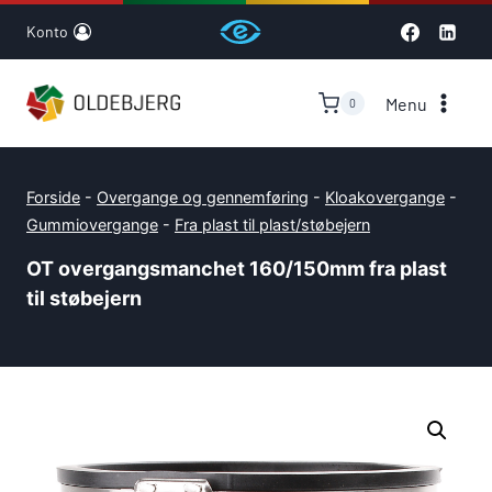
Skip
Konto
to
content
Menu
0
Forside
-
Overgange og gennemføring
-
Kloakovergange
-
Gummiovergange
-
Fra plast til plast/støbejern
OT overgangsmanchet 160/150mm fra plast
til støbejern