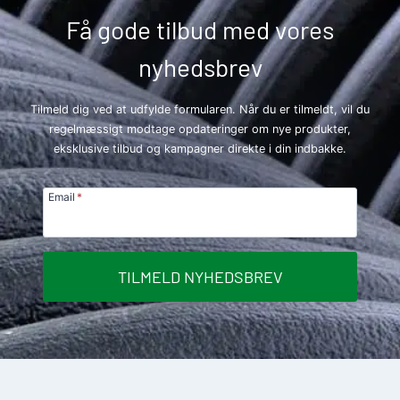
Få gode tilbud med vores
nyhedsbrev
Tilmeld dig ved at udfylde formularen. Når du er tilmeldt, vil du
regelmæssigt modtage opdateringer om nye produkter,
eksklusive tilbud og kampagner direkte i din indbakke.
Email
*
TILMELD NYHEDSBREV