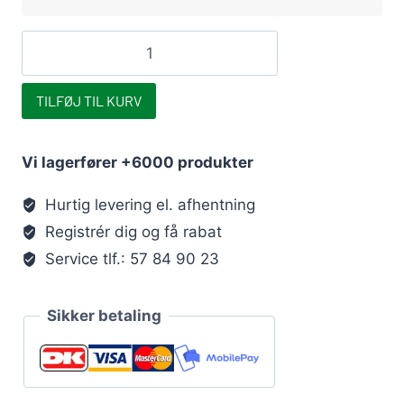
Overgangsmuffe
for
PE-
TILFØJ TIL KURV
rør
25
Vi lagerfører +6000 produkter
mm
x
Hurtig levering el. afhentning
¾"
Registrér dig og få rabat
PN16
Service tlf.: 57 84 90 23
(360
stk/ks)
Sikker betaling
antal