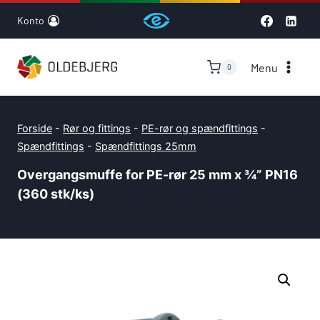
Skip
Konto
to
content
Menu
0
Forside
-
Rør og fittings
-
PE-rør og spændfittings
-
Spændfittings
-
Spændfittings 25mm
Overgangsmuffe for PE-rør 25 mm x ¾” PN16
(360 stk/ks)