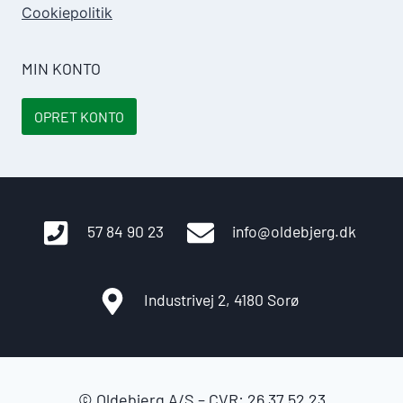
Cookiepolitik
MIN KONTO
OPRET KONTO
57 84 90 23
info@oldebjerg.dk
Industrivej 2, 4180 Sorø
© Oldebjerg A/S – CVR: 26 37 52 23