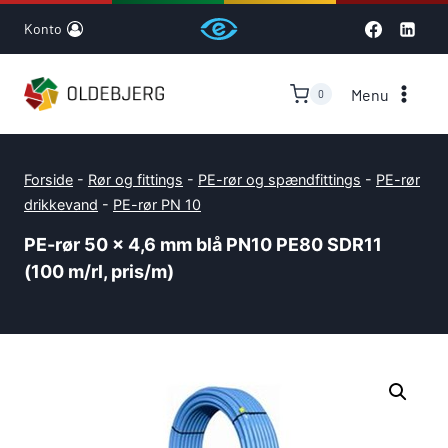
Skip
Konto
to
content
Menu
0
Forside
-
Rør og fittings
-
PE-rør og spændfittings
-
PE-rør
drikkevand
-
PE-rør PN 10
PE-rør 50 x 4,6 mm blå PN10 PE80 SDR11
(100 m/rl, pris/m)