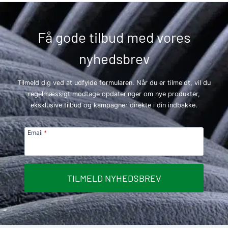
Få gode tilbud med vores
nyhedsbrev
Tilmeld dig ved at udfylde formularen. Når du er tilmeldt, vil du
regelmæssigt modtage opdateringer om nye produkter,
eksklusive tilbud og kampagner direkte i din indbakke.
Email
*
TILMELD NYHEDSBREV