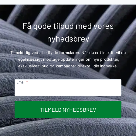
Få gode tilbud med vores
nyhedsbrev
Tilmeld dig ved at udfylde formularen. Når du er tilmeldt, vil du
regelmæssigt modtage opdateringer om nye produkter,
eksklusive tilbud og kampagner direkte i din indbakke.
Email
*
TILMELD NYHEDSBREV