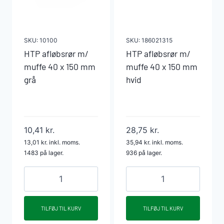
SKU:
10100
SKU:
186021315
HTP afløbsrør m/
HTP afløbsrør m/
muffe 40 x 150 mm
muffe 40 x 150 mm
grå
hvid
10,41
kr.
28,75
kr.
13,01
kr.
inkl. moms.
35,94
kr.
inkl. moms.
1483 på lager.
936 på lager.
HTP
HTP
afløbsrør
afløbsrør
m/
m/
TILFØJ TIL KURV
TILFØJ TIL KURV
muffe
muffe