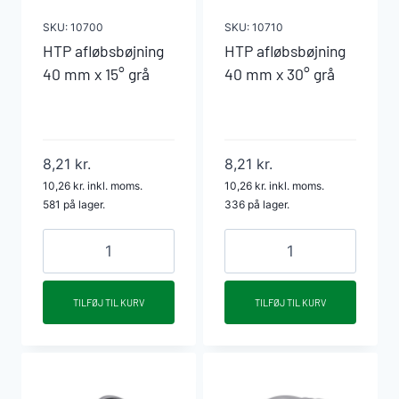
SKU:
10700
SKU:
10710
HTP afløbsbøjning
HTP afløbsbøjning
40 mm x 15° grå
40 mm x 30° grå
8,21
kr.
8,21
kr.
10,26
kr.
inkl. moms.
10,26
kr.
inkl. moms.
581 på lager.
336 på lager.
HTP
HTP
afløbsbøjning
afløbsbøjning
40
40
TILFØJ TIL KURV
TILFØJ TIL KURV
mm
mm
x
x
15°
30°
grå
grå