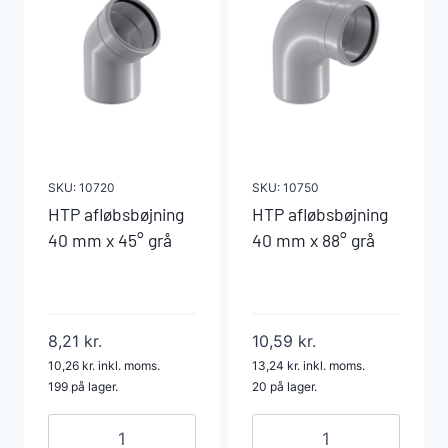
antal
antal
SKU:
10720
SKU:
10750
HTP afløbsbøjning
HTP afløbsbøjning
40 mm x 45° grå
40 mm x 88° grå
8,21
kr.
10,59
kr.
10,26
kr.
inkl. moms.
13,24
kr.
inkl. moms.
199 på lager.
20 på lager.
HTP
HTP