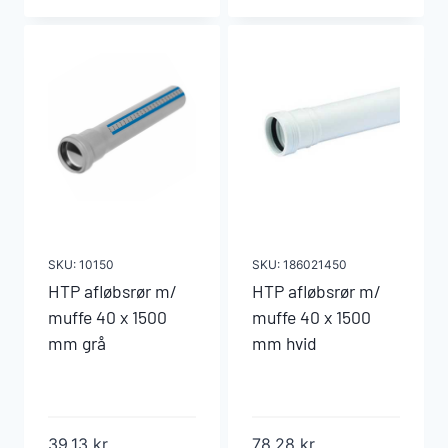
40
40
x
x
150
150
mm
mm
grå
hvid
antal
antal
SKU:
10150
SKU:
186021450
HTP afløbsrør m/
HTP afløbsrør m/
muffe 40 x 1500
muffe 40 x 1500
mm grå
mm hvid
39,13
kr.
78,28
kr.