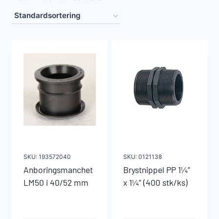
SKU:
193572040
SKU:
0121138
Anboringsmanchet
Brystnippel PP 1¼”
LM50 i 40/52 mm
x 1¼” (400 stk/ks)