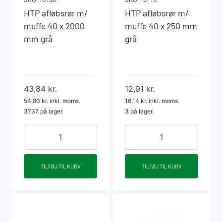
HTP afløbsrør m/
HTP afløbsrør m/
muffe 40 x 2000
muffe 40 x 250 mm
mm grå
grå
43,84
kr.
12,91
kr.
54,80
kr.
inkl. moms.
16,14
kr.
inkl. moms.
3737 på lager.
3 på lager.
HTP
HTP
afløbsrør
afløbsrør
m/
m/
TILFØJ TIL KURV
TILFØJ TIL KURV
muffe
muffe
40
40
x
x
2000
250