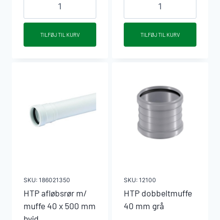
HTP
HTP
afløbsrør
afløbsrør
m/
m/
TILFØJ TIL KURV
TILFØJ TIL KURV
muffe
muffe
40
40
x
x
250
500
mm
mm
hvid
grå
antal
antal
SKU:
186021350
SKU:
12100
HTP afløbsrør m/
HTP dobbeltmuffe
muffe 40 x 500 mm
40 mm grå
hvid