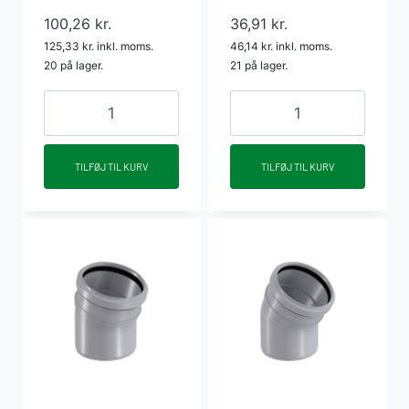
100,26
kr.
36,91
kr.
125,33
kr.
inkl. moms.
46,14
kr.
inkl. moms.
20 på lager.
21 på lager.
Anboringsmanchet
Brystnippel
LM50
PP
i
1¼"
TILFØJ TIL KURV
TILFØJ TIL KURV
40/52
x
mm
1¼"
antal
(400
stk/ks)
antal