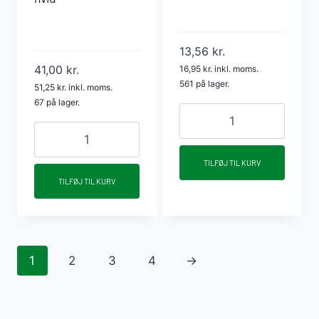
13,56
kr.
41,00
kr.
16,95
kr.
inkl. moms.
561 på lager.
51,25
kr.
inkl. moms.
67 på lager.
HTP
HTP
dobbeltmuffe
afløbsrør
40
TILFØJ TIL KURV
m/
mm
TILFØJ TIL KURV
muffe
grå
40
antal
x
500
1
2
3
4
→
mm
hvid
antal