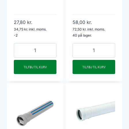
27,80
kr.
58,00
kr.
34,75
kr.
inkl. moms.
72,50
kr.
inkl. moms.
-2
40 på lager.
HTP
HTP
afløbsrør
afløbsrør
m/
m/
TILFØJ TIL KURV
TILFØJ TIL KURV
muffe
muffe
40
40
x
x
1000
1000
mm
mm
grå
hvid
antal
antal