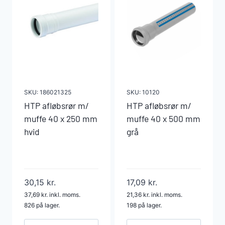
mm
mm
grå
grå
antal
antal
SKU:
186021325
SKU:
10120
HTP afløbsrør m/
HTP afløbsrør m/
muffe 40 x 250 mm
muffe 40 x 500 mm
hvid
grå
30,15
kr.
17,09
kr.
37,69
kr.
inkl. moms.
21,36
kr.
inkl. moms.
826 på lager.
198 på lager.