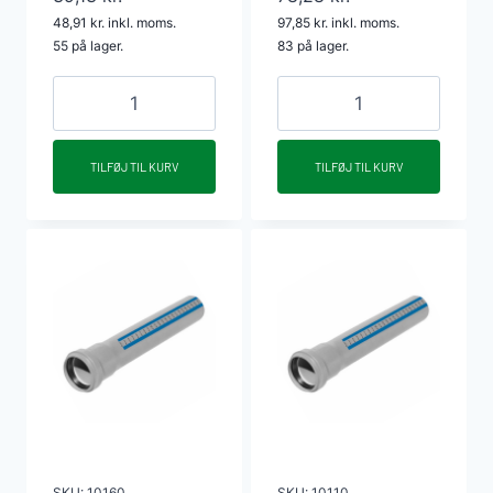
48,91
kr.
inkl. moms.
97,85
kr.
inkl. moms.
55 på lager.
83 på lager.
HTP
HTP
afløbsrør
afløbsrør
m/
m/
TILFØJ TIL KURV
TILFØJ TIL KURV
muffe
muffe
40
40
x
x
1500
1500
mm
mm
grå
hvid
antal
antal
SKU:
10160
SKU:
10110