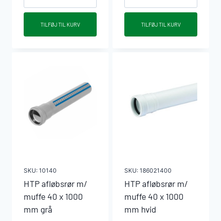
afløbsbøjning
afløbsbøjning
40
40
TILFØJ TIL KURV
TILFØJ TIL KURV
mm
mm
x
x
45°
88°
grå
grå
antal
antal
SKU:
10140
SKU:
186021400
HTP afløbsrør m/
HTP afløbsrør m/
muffe 40 x 1000
muffe 40 x 1000
mm grå
mm hvid